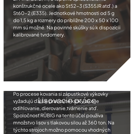
konštrukčné ocele ako St52-3 (S355JR atď.) a
St60-2 (E335). Jednotkové hmotnosti od 5 g
do 1,5 kg a rozmery do približne 200 x 50 x 100
mm sú možné. Na povinné skúšky sú k dispozícii
kalibrované tvrdomery.
Po procese kovania si zápustkové výkovky
Lisovacie práce
vyžadujú ďalšie pracovné kroky, ako je
odihlovanie, dierovanie,tvárnenie atď.
Spoločnosť RÜBIG na tento účel používa
množstvo lisov s tlakovou silou až 360 ton. Na
týchto strojoch možno pomocou vhodných