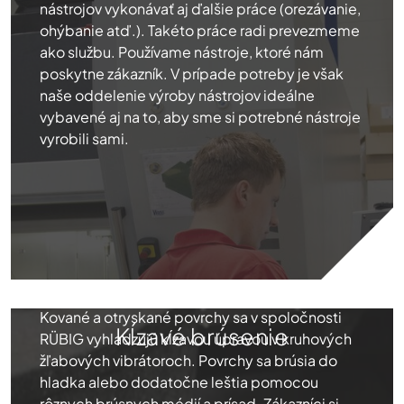
nástrojov vykonávať aj ďalšie práce (orezávanie,
ohýbanie atď.). Takéto práce radi prevezmeme
ako službu. Používame nástroje, ktoré nám
poskytne zákazník. V prípade potreby je však
naše oddelenie výroby nástrojov ideálne
vybavené aj na to, aby sme si potrebné nástroje
vyrobili sami.
Kované a otryskané povrchy sa v spoločnosti
Kĺzavé brúsenie
RÜBIG vyhladzujú kĺzavou úpravou v kruhových
žľabových vibrátoroch. Povrchy sa brúsia do
hladka alebo dodatočne leštia pomocou
rôznych brúsnych médií a prísad. Zákazníci si