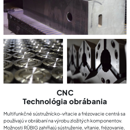
CNC
Technológia obrábania
Multifunkčné sústružnícko-vŕtacie a frézovacie centrá sa
používajú v obrábaní na výrobu zložitých komponentov.
Možnosti RÜBIG zahŕňajú sústruženie, vŕtanie, frézovanie,