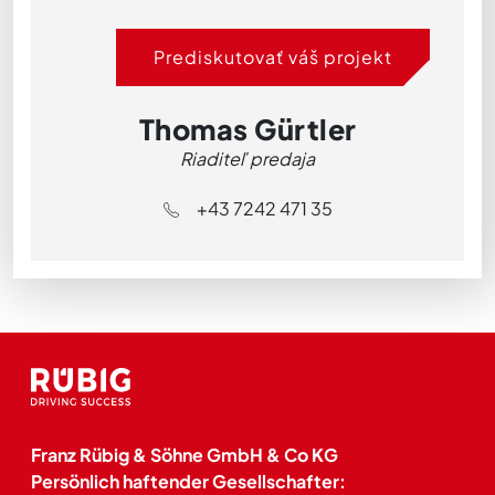
Prediskutovať váš projekt
Thomas Gürtler
Riaditeľ predaja
+43 7242 471 35
Franz Rübig & Söhne GmbH & Co KG
Persönlich haftender Gesellschafter: