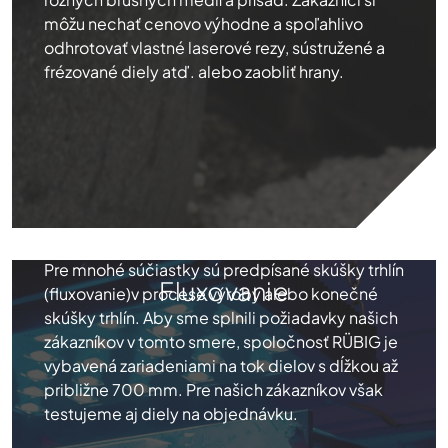
môžu nechať cenovo výhodne a spoľahlivo
odhrotovať vlastné laserové rezy, sústružené a
frézované diely atď. alebo zaobliť hrany.
Pre mnohé súčiastky sú predpísané skúšky trhlín
Fluxovanie
(fluxovanie)v procese výroby alebo konečné
skúšky trhlín. Aby sme splnili požiadavky našich
zákazníkov v tomto smere, spoločnosť RÜBIG je
vybavená zariadeniami na tok dielov s dĺžkou až
približne 700 mm. Pre našich zákazníkov však
testujeme aj diely na objednávku.