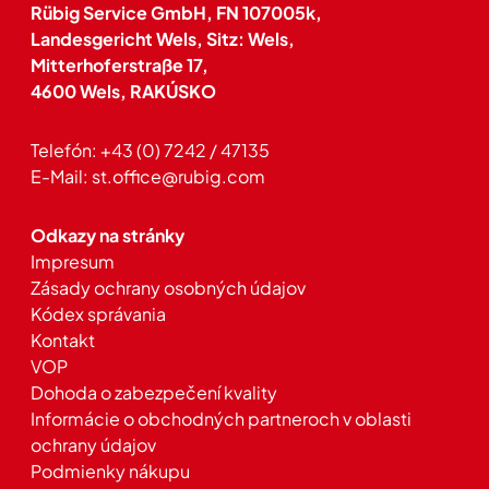
Rübig Service GmbH, FN 107005k,
Landesgericht Wels, Sitz: Wels,
Mitterhoferstraße 17,
4600 Wels, RAKÚSKO
Telefón:
+43 (0) 7242 / 47135
E-Mail:
st.office@rubig.com
Odkazy na stránky
Impresum
Zásady ochrany osobných údajov
Kódex správania
Kontakt
VOP
Dohoda o zabezpečení kvality
Informácie o obchodných partneroch v oblasti
ochrany údajov
Podmienky nákupu