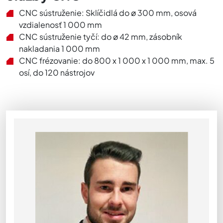
CNC sústruženie: Sklíčidlá do ø 300 mm, osová
vzdialenosť 1 000 mm
CNC sústruženie tyčí: do ø 42 mm, zásobník
nakladania 1 000 mm
CNC frézovanie: do 800 x 1 000 x 1 000 mm, max. 5
osí, do 120 nástrojov