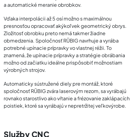
a automatické meranie obrobkov.
Vďaka interpolácii až 5 osí možno s maximálnou
presnosťou opracovať akýkoľvek geometrický obrys.
Zložitosť obrobku preto nemá takmer žiadne
obmedzenia. Spoločnosť RÜBIG navrhuje a vyrába
potrebné upínacie prípravky vo vlastnej réžii. To
znamená, že upínacie prípravky a stratégie obrábania
možno od začiatku ideálne prispôsobiť možnostiam
výrobných strojov.
Automaticky sústružené diely pre montáž, ktoré
spoločnosť RÜBIG zvára laserovým rezom, sa vyrábajú
rovnako starostlivo ako vŕtanie a frézovanie zaklápacích
poistiek, ktoré sa vyrábajú v nepretržitej veľkovýrobe.
Služby CNC