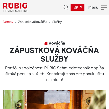
SK
Menu
Domov
Zápustková kováčňa
Služby
Kováčňa
ZÁPUSTKOVÁ KOVÁČŇA
SLUŽBY
Portfólio spoločnosti RÜBIG Schmiedetechnik dopĺňa
široká ponuka služieb. Kontaktujte nás pre ponuku šitú
na mieru!