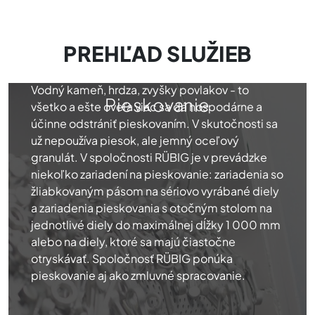
PREHĽAD SLUŽIEB
Vodný kameň, hrdza, zvyšky povlakov - to
Pieskovanie
všetko a ešte oveľa viac sa dá hospodárne a
účinne odstrániť pieskovaním. V skutočnosti sa
už nepoužíva piesok, ale jemný oceľový
granulát. V spoločnosti RÜBIG je v prevádzke
niekoľko zariadení na pieskovanie: zariadenia so
žliabkovaným pásom na sériovo vyrábané diely
a zariadenia pieskovania s otočným stolom na
jednotlivé diely do maximálnej dĺžky 1 000 mm
alebo na diely, ktoré sa majú čiastočne
otryskávať. Spoločnosť RÜBIG ponúka
pieskovanie aj ako zmluvné spracovanie.