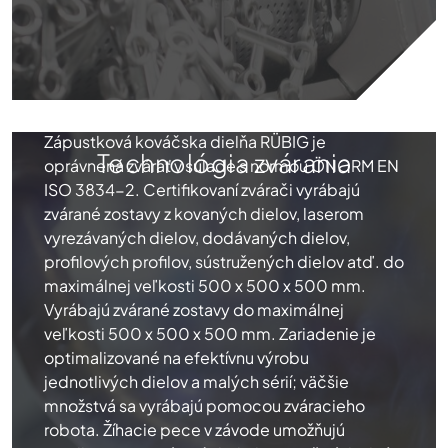
Zápustková kováčska dielňa RÜBIG je
Technológia zvárania
oprávnená zvárať v súlade s normou ÖNORM EN
ISO 3834-2. Certifikovaní zvárači vyrábajú
zvárané zostavy z kovaných dielov, laserom
vyrezávaných dielov, dodávaných dielov,
profilových profilov, sústružených dielov atď. do
maximálnej veľkosti 500 x 500 x 500 mm.
Vyrábajú zvárané zostavy do maximálnej
veľkosti 500 x 500 x 500 mm. Zariadenie je
optimalizované na efektívnu výrobu
jednotlivých dielov a malých sérií; väčšie
množstvá sa vyrábajú pomocou zváracieho
robota. Žíhacie pece v závode umožňujú