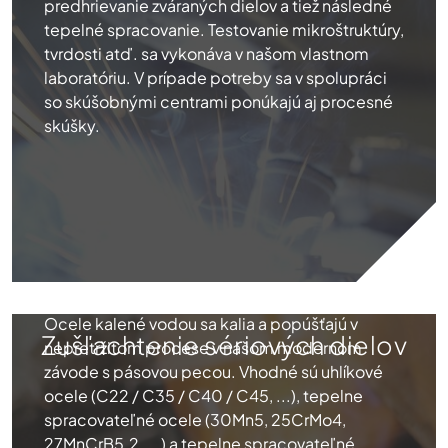
predhrievanie zváraných dielov a tiež následné
tepelné spracovanie. Testovanie mikroštruktúry,
tvrdosti atď. sa vykonáva v našom vlastnom
laboratóriu. V prípade potreby sa v spolupráci
so skúšobnými centrami ponúkajú aj procesné
skúšky.
Ocele kalené vodou sa kalia a popúšťajú v
Zušľachtenie sériových dielov
nepretržitom procese v našom modernom
závode s pásovou pecou. Vhodné sú uhlíkové
ocele (C22 / C35 / C40 / C45, ...), tepelne
spracovateľné ocele (30Mn5, 25CrMo4,
27MnCrB5.2, ...) a tepelne spracovateľné