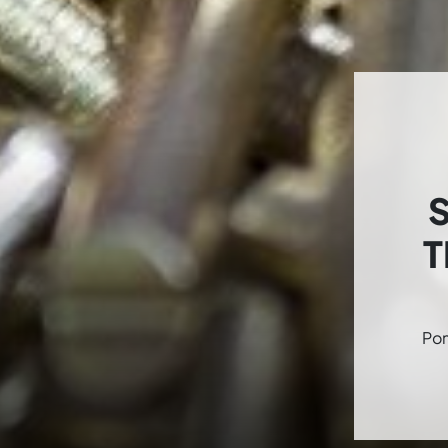
S
T
Pom