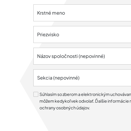
Krstné meno
Priezvisko
Názov spoločnosti (nepovinné)
Sekcia (nepovinné)
Súhlasím so zberom a elektronickým uchovávaní
môžem kedykoľvek odvolať. Ďalšie informácie n
ochrany osobných údajov.