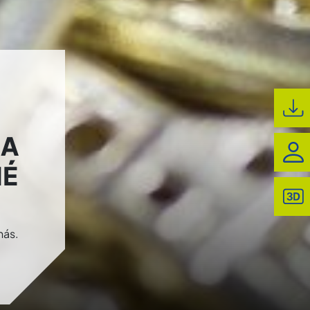
IA
NÉ
nás.