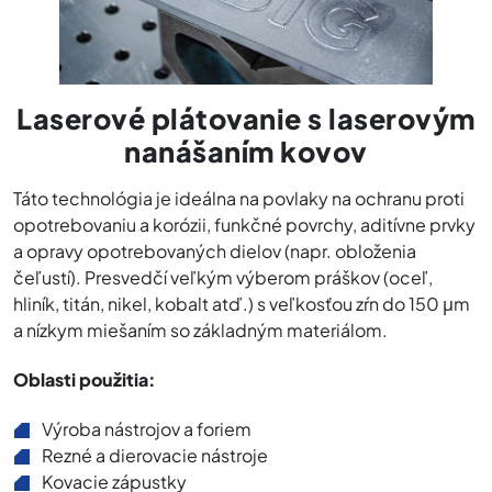
Laserové plátovanie s laserovým
nanášaním kovov
Táto technológia je ideálna na povlaky na ochranu proti
opotrebovaniu a korózii, funkčné povrchy, aditívne prvky
a opravy opotrebovaných dielov (napr. obloženia
čeľustí). Presvedčí veľkým výberom práškov (oceľ,
hliník, titán, nikel, kobalt atď.) s veľkosťou zŕn do 150 μm
a nízkym miešaním so základným materiálom.
Oblasti použitia:
Výroba nástrojov a foriem
Rezné a dierovacie nástroje
Kovacie zápustky