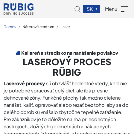
SK
Menu
Domov
Náterové centrum
Laser
Kaliareň a stredisko na nanášanie povlakov
LASEROVÝ PROCES
RÜBIG
Laserové procesy
sú obzvlášť hodnotné vtedy, keď nie
je potrebné spracovať celý diel, ale iba presne
definované zóny. Funkčné plochy tak možno cielene
nanášať, kaliť, opravovať alebo rezať bez toho, aby sa do
celého obrobku vnášalo zbytočné tepelné zaťaženie.
Pre zákazníkov je to dôležité najmä pri hodnotných
nástrojoch, zložitých geometriách a nákladných
komponentoch. V kombinácii s tepelným spracovaním a