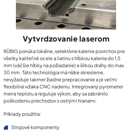
Vytvrdzovanie laserom
RÜBIG ponúka lokálne, selektívne kalenie povrchov pre
všetky kaliteľné ocele a liatinu s hĺbkou kalenia do 1,5
mm (väčšie hĺbky na požiadanie) a šírkou dráhy do max.
30 mm. Táto technológia má nízke skreslenie,
nevyžaduje takmer žiadne prepracovanie a je veľmi
flexibilná vďaka CNC riadeniu. Integrovaný pyrometer
meria teplotu a reguluje výkon, aby sa zabránilo
poškodeniu prechodov s ostrými hranami.
Príklady použitia:
Strojové komponenty