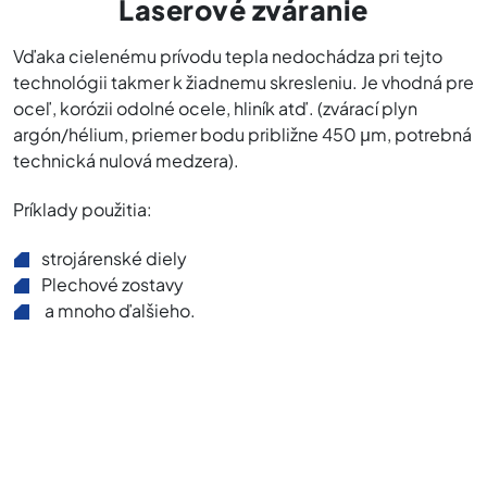
Laserové zváranie
Vďaka cielenému prívodu tepla nedochádza pri tejto
technológii takmer k žiadnemu skresleniu. Je vhodná pre
oceľ, korózii odolné ocele, hliník atď. (zvárací plyn
argón/hélium, priemer bodu približne 450 μm, potrebná
technická nulová medzera).
Príklady použitia:
strojárenské diely
Plechové zostavy
a mnoho ďalšieho.