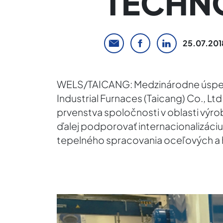
TECHN
25.07.201
WELS/TAICANG: Medzinárodne úspešn
Industrial Furnaces (Taicang) Co., L
prvenstva spoločnosti v oblasti výro
ďalej podporovať internacionalizáci
tepelného spracovania oceľových a h