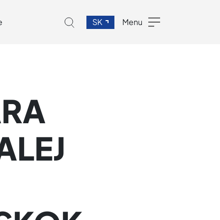
e
SK
Menu
ÁRA
ALEJ