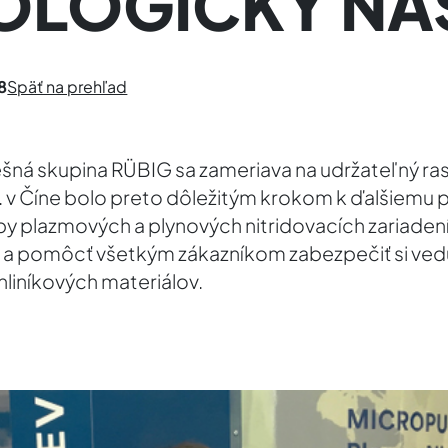
OLOGICKÝ NÁ
8
Späť na prehľad
á skupina RÜBIG sa zameriava na udržateľný ras
td. v Číne bolo preto dôležitým krokom k ďalšiemu
by plazmových a plynových nitridovacích zariadení
u a pomôcť všetkým zákazníkom zabezpečiť si vedú
liníkových materiálov.