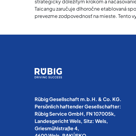
strategicky dôležitým krokom a načasovanie
Taicangu zaručuje dlhoročne etablovaná spolo
prevezme zodpovednosť na mieste. Tento vyš
Rübig Gesellschaft m.b.H. & Co. KG.
Persönlich haftender Gesellschafter:
Rübig Service GmbH, FN 107005k,
Landesgericht Wels, Sitz: Wels,
Griesmühlstraße 4,
4600 Wels, RAKÚSKO