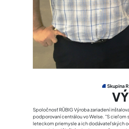
Skupina R
VÝ
Spoločnosť RÜBIG Výroba zariadení inštaloval
podporovaní centrálou vo Welse. "S cieľom sp
leteckom priemysle a ich dodávateľských od