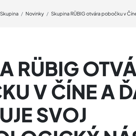
Skupina
Novinky
Skupina RÜBIG otvára pobočku v Čín
A RÜBIG OTV
U V ČÍNE A Ď
UJE SVOJ