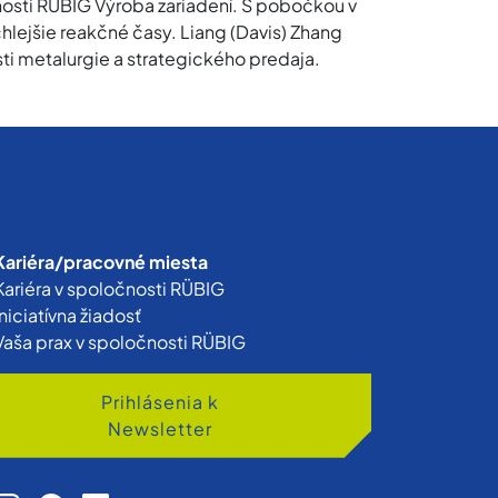
nosti RÜBIG Výroba zariadení. S pobočkou v
hlejšie reakčné časy. Liang (Davis) Zhang
i metalurgie a strategického predaja.
Kariéra/pracovné miesta
Kariéra v spoločnosti RÜBIG
Iniciatívna žiadosť
Vaša prax v spoločnosti RÜBIG
Prihlásenia k
Newsletter