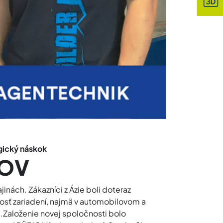
ogický náskok
KOV
nách. Zákazníci z Ázie boli doteraz
vosť zariadení, najmä v automobilovom a
.Založenie novej spoločnosti bolo