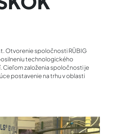
SKOK
t. Otvorenie spoločnosti RÜBIG
 posilneniu technologického
. Cieľom založenia spoločnosti je
ce postavenie na trhu v oblasti