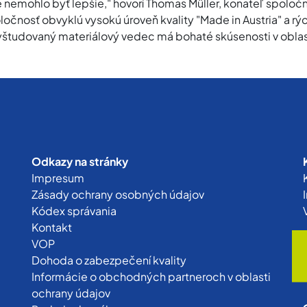
 nemohlo byť lepšie," hovorí Thomas Müller, konateľ spoloč
čnosť obvyklú vysokú úroveň kvality "Made in Austria" a rýc
tudovaný materiálový vedec má bohaté skúsenosti v oblast
Odkazy na stránky
Impresum
Zásady ochrany osobných údajov
Kódex správania
Kontakt
VOP
Dohoda o zabezpečení kvality
Informácie o obchodných partneroch v oblasti
ochrany údajov