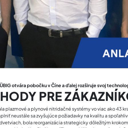
ÜBIG otvára pobočku v Číne a ďalej rozširuje svoj technol
HODY PRE ZÁKAZNÍ
a plazmové a plynové nitridačné systémy vo viac ako 43 kraji
lniť neustále sa zvyšujúce požiadavky na kvalitu a spoľahli
vetviach, bola reorganizácia strategicky dôležitým krokom