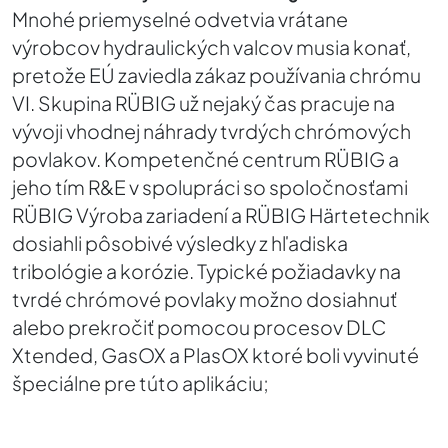
Mnohé priemyselné odvetvia vrátane
výrobcov hydraulických valcov musia konať,
pretože EÚ zaviedla zákaz používania chrómu
VI. Skupina RÜBIG už nejaký čas pracuje na
vývoji vhodnej náhrady tvrdých chrómových
povlakov. Kompetenčné centrum RÜBIG a
jeho tím R&E v spolupráci so spoločnosťami
RÜBIG Výroba zariadení a RÜBIG Härtetechnik
dosiahli pôsobivé výsledky z hľadiska
tribológie a korózie. Typické požiadavky na
tvrdé chrómové povlaky možno dosiahnuť
alebo prekročiť pomocou procesov DLC
Xtended, GasOX a PlasOX ktoré boli vyvinuté
špeciálne pre túto aplikáciu;