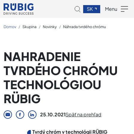
SK
Menu
Domov
Skupina
Novinky
Náhrada tvrdého chrómu
NAHRADENIE
TVRDÉHO CHRÓMU
TECHNOLÓGIOU
RÜBIG
25.10.2021
Späť na prehľad
Tvrdý chróm v technológii RÜBIG