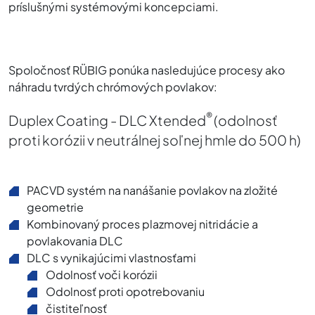
príslušnými systémovými koncepciami.
Spoločnosť RÜBIG ponúka nasledujúce procesy ako
náhradu tvrdých chrómových povlakov:
®
Duplex Coating - DLC
Xtended
(odolnosť
proti korózii v neutrálnej soľnej hmle do 500 h)
PACVD systém na nanášanie povlakov na zložité
geometrie
Kombinovaný proces plazmovej nitridácie a
povlakovania DLC
DLC s vynikajúcimi vlastnosťami
Odolnosť voči korózii
Odolnosť proti opotrebovaniu
čistiteľnosť