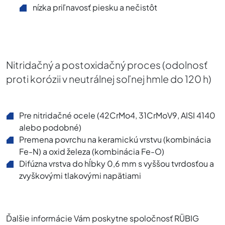
nízka priľnavosť piesku a nečistôt
Nitridačný a postoxidačný proces (odolnosť
proti korózii v neutrálnej soľnej hmle do 120 h)
Pre nitridačné ocele (42CrMo4, 31CrMoV9, AISI 4140
alebo podobné)
Premena povrchu na keramickú vrstvu (kombinácia
Fe-N) a oxid železa (kombinácia Fe-O)
Difúzna vrstva do hĺbky 0,6 mm s vyššou tvrdosťou a
zvyškovými tlakovými napätiami
Ďalšie informácie Vám poskytne spoločnosť RÜBIG