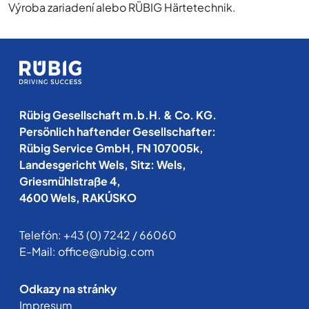
Výroba zariadení alebo RÜBIG Härtetechnik.
Rübig Gesellschaft m.b.H. & Co. KG.
Persönlich haftender Gesellschafter:
Rübig Service GmbH, FN 107005k,
Landesgericht Wels, Sitz: Wels,
Griesmühlstraße 4,
4600 Wels, RAKÚSKO
Telefón:
+43 (0) 7242 / 66060
E-Mail:
office@rubig.com
Odkazy na stránky
Impresum