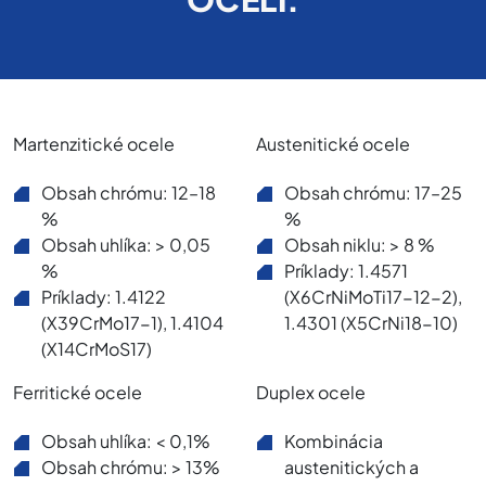
Martenzitické ocele
Austenitické ocele
Obsah chrómu: 12–18
Obsah chrómu: 17–25
%
%
Obsah uhlíka: > 0,05
Obsah niklu: > 8 %
%
Príklady: 1.4571
Príklady: 1.4122
(X6CrNiMoTi17-12-2),
(X39CrMo17-1), 1.4104
1.4301 (X5CrNi18-10)
(X14CrMoS17)
Ferritické ocele
Duplex ocele
Obsah uhlíka: < 0,1%
Kombinácia
Obsah chrómu: > 13%
austenitických a