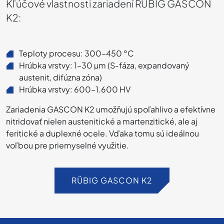
Kľúčové vlastnosti zariadení RÜBIG GASCON
K2:
Teploty procesu: 300–450 °C
Hrúbka vrstvy: 1–30 µm (S-fáza, expandovaný
austenit, difúzna zóna)
Hrúbka vrstvy: 600–1.600 HV
Zariadenia GASCON K2 umožňujú spoľahlivo a efektívne
nitridovať nielen austenitické a martenzitické, ale aj
feritické a duplexné ocele. Vďaka tomu sú ideálnou
voľbou pre priemyselné využitie.
RÜBIG GASCON K2