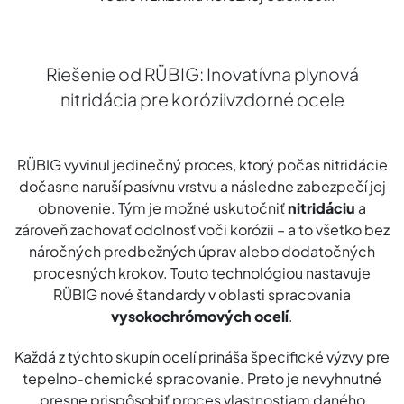
Riešenie od RÜBIG: Inovatívna plynová
nitridácia pre koróziivzdorné ocele
RÜBIG vyvinul jedinečný proces, ktorý počas nitridácie
dočasne naruší pasívnu vrstvu a následne zabezpečí jej
obnovenie. Tým je možné uskutočniť
nitridáciu
a
zároveň zachovať odolnosť voči korózii – a to všetko bez
náročných predbežných úprav alebo dodatočných
procesných krokov. Touto technológiou nastavuje
RÜBIG nové štandardy v oblasti spracovania
vysokochrómových ocelí
.
Každá z týchto skupín ocelí prináša špecifické výzvy pre
tepelno-chemické spracovanie. Preto je nevyhnutné
presne prispôsobiť proces vlastnostiam daného