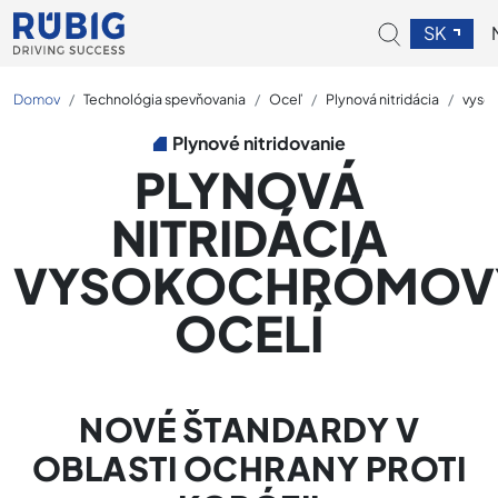
SK
Domov
Technológia spevňovania
Oceľ
Plynová nitridácia
vysok
Plynové nitridovanie
PLYNOVÁ
NITRIDÁCIA
VYSOKOCHRÓMOV
OCELÍ
NOVÉ ŠTANDARDY V
OBLASTI OCHRANY PROTI