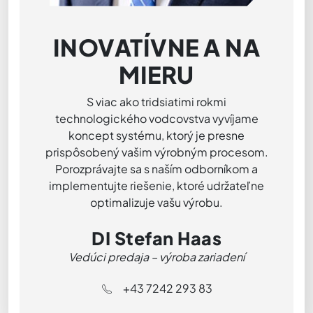
INOVATÍVNE A NA
MIERU
S viac ako tridsiatimi rokmi
technologického vodcovstva vyvíjame
koncept systému, ktorý je presne
prispôsobený vašim výrobným procesom.
Porozprávajte sa s naším odborníkom a
implementujte riešenie, ktoré udržateľne
optimalizuje vašu výrobu.
DI Stefan Haas
Vedúci predaja – výroba zariadení
+43 7242 293 83