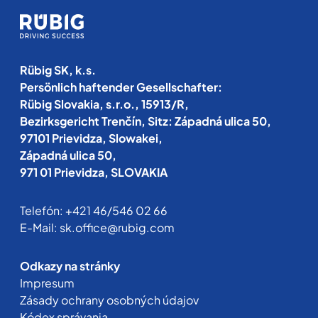
Rübig SK, k.s.
Persönlich haftender Gesellschafter:
Rübig Slovakia, s.r.o., 15913/R,
Bezirksgericht Trenčín, Sitz: Západná ulica 50,
97101 Prievidza, Slowakei,
Západná ulica 50,
971 01 Prievidza, SLOVAKIA
Telefón:
+421 46/546 02 66
E-Mail:
sk.office@rubig.com
Odkazy na stránky
Impresum
Zásady ochrany osobných údajov
Kódex správania