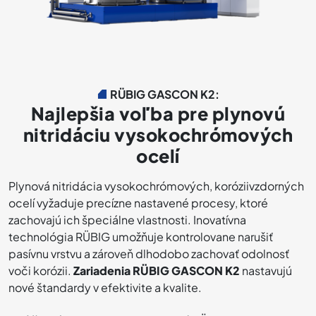
RÜBIG GASCON K2:
Najlepšia voľba pre plynovú
nitridáciu vysokochrómových
ocelí
Plynová nitridácia vysokochrómových, koróziivzdorných
ocelí vyžaduje precízne nastavené procesy, ktoré
zachovajú ich špeciálne vlastnosti. Inovatívna
technológia RÜBIG umožňuje kontrolovane narušiť
pasívnu vrstvu a zároveň dlhodobo zachovať odolnosť
voči korózii.
Zariadenia RÜBIG GASCON K2
nastavujú
nové štandardy v efektivite a kvalite.