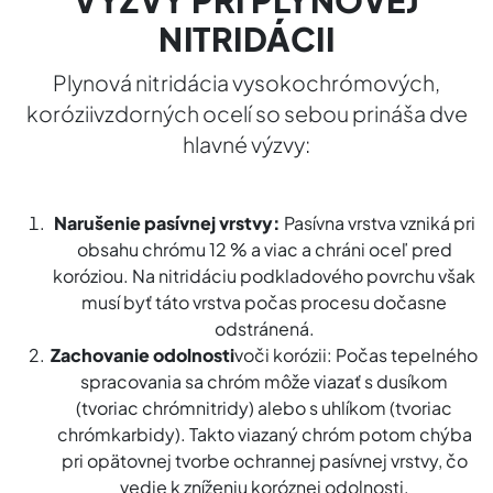
NITRIDÁCII
Plynová nitridácia vysokochrómových,
koróziivzdorných ocelí so sebou prináša dve
hlavné výzvy:
Narušenie pasívnej vrstvy:
Pasívna vrstva vzniká pri
obsahu chrómu 12 % a viac a chráni oceľ pred
koróziou. Na nitridáciu podkladového povrchu však
musí byť táto vrstva počas procesu dočasne
odstránená.
Zachovanie odolnosti
voči korózii: Počas tepelného
spracovania sa chróm môže viazať s dusíkom
(tvoriac chrómnitridy) alebo s uhlíkom (tvoriac
chrómkarbidy). Takto viazaný chróm potom chýba
pri opätovnej tvorbe ochrannej pasívnej vrstvy, čo
vedie k zníženiu koróznej odolnosti.