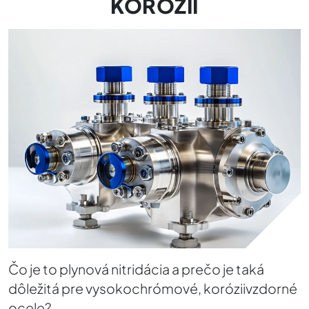
KORÓZII
Čo je to plynová nitridácia a prečo je taká
dôležitá pre vysokochrómové, koróziivzdorné
ocele?