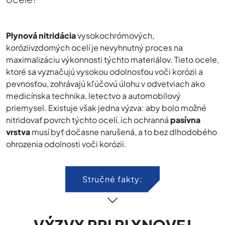
Plynová nitridácia
vysokochrómových,
koróziivzdorných ocelí je nevyhnutný proces na
maximalizáciu výkonnosti týchto materiálov. Tieto ocele,
ktoré sa vyznačujú vysokou odolnosťou voči korózii a
pevnosťou, zohrávajú kľúčovú úlohu v odvetviach ako
medicínska technika, letectvo a automobilový
priemysel. Existuje však jedna výzva: aby bolo možné
nitridovať povrch týchto ocelí, ich ochranná
pasívna
vrstva
musí byť dočasne narušená, a to bez dlhodobého
ohrozenia odolnosti voči korózii.
Stručné fakty:
VÝZVY PRI PLYNOVEJ