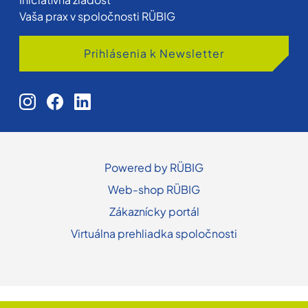
Vaša prax v spoločnosti RÜBIG
Prihlásenia k Newsletter
Powered by RÜBIG
Web-shop RÜBIG
Zákaznícky portál
Virtuálna prehliadka spoločnosti