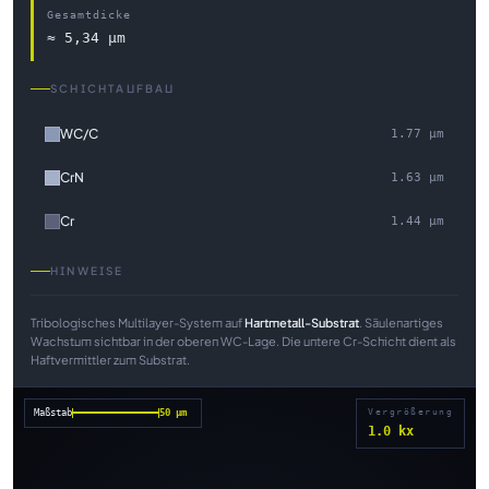
Gesamtdicke
≈ 5,34 µm
SCHICHTAUFBAU
WC/C
1.77 µm
CrN
1.63 µm
Cr
1.44 µm
HINWEISE
Tribologisches Multilayer-System auf
Hartmetall-Substrat
. Säulenartiges
Wachstum sichtbar in der oberen WC-Lage. Die untere Cr-Schicht dient als
Haftvermittler zum Substrat.
Maßstab
50 µm
Vergrößerung
1.0 kx