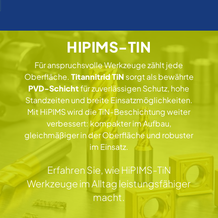
HIPIMS-TIN
Für anspruchsvolle Werkzeuge zählt jede
Oberfläche.
Titannitrid TiN
sorgt als bewährte
PVD-Schicht
für zuverlässigen Schutz, hohe
Standzeiten und breite Einsatzmöglichkeiten.
Mit HiPIMS wird die TiN-Beschichtung weiter
verbessert: kompakter im Aufbau,
gleichmäßiger in der Oberfläche und robuster
im Einsatz.
Erfahren Sie, wie HiPIMS-TiN
Werkzeuge im Alltag leistungsfähiger
macht.