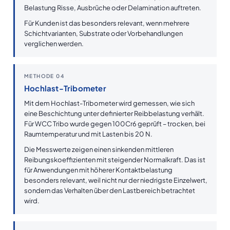
Belastung Risse, Ausbrüche oder Delamination auftreten.
Für Kunden ist das besonders relevant, wenn mehrere
Schichtvarianten, Substrate oder Vorbehandlungen
verglichen werden.
METHODE 04
Hochlast-Tribometer
Mit dem Hochlast-Tribometer wird gemessen, wie sich
eine Beschichtung unter definierter Reibbelastung verhält.
Für WCC Tribo wurde gegen 100Cr6 geprüft – trocken, bei
Raumtemperatur und mit Lasten bis 20 N.
Die Messwerte zeigen einen sinkenden mittleren
Reibungskoeffizienten mit steigender Normalkraft. Das ist
für Anwendungen mit höherer Kontaktbelastung
besonders relevant, weil nicht nur der niedrigste Einzelwert,
sondern das Verhalten über den Lastbereich betrachtet
wird.