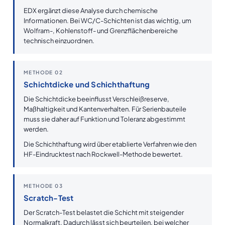
EDX ergänzt diese Analyse durch chemische
Informationen. Bei WC/C-Schichten ist das wichtig, um
Wolfram-, Kohlenstoff- und Grenzflächenbereiche
technisch einzuordnen.
METHODE 02
Schichtdicke und Schichthaftung
Die Schichtdicke beeinflusst Verschleißreserve,
Maßhaltigkeit und Kantenverhalten. Für Serienbauteile
muss sie daher auf Funktion und Toleranz abgestimmt
werden.
Die Schichthaftung wird über etablierte Verfahren wie den
HF-Eindrucktest nach Rockwell-Methode bewertet.
METHODE 03
Scratch-Test
Der Scratch-Test belastet die Schicht mit steigender
Normalkraft. Dadurch lässt sich beurteilen, bei welcher