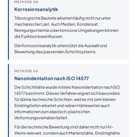
METHODE 05
Korrosionsanalytik
Tribologische Bauteile arbeiten häufig nicht nur unter
mechanischer Last. Auch Medien, Kondensat,
Reinigungschemie oder korrosive Umgebungen können
die Funktion beeinflussen.
Die Korrosionsanalytik unterstützt die Auswahl und
Bewertung des passenden Schichtsystems.
METHODE 06
Nanoindentation nach ISO 14577
Die Schichthärte wurde mittels Nanoindentation nach ISO
14577 bestimmt. Dieses Verfahren eignet sich besonders
für dünne technische Schichten, weil es mit sehr kleinen
Eindringtiefen arbeitet und neben Härtewerten auch
Informationen zum elastisch-plastischen
Verformungsverhalten liefert.
Für die technische Bewertung sind daher nicht nur HV-
Werte relevant, sondern auch Martenshärte, Eindringhärte