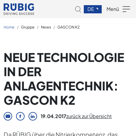
DE
Menü
Home
Gruppe
News
GASCON K2
NEUE TECHNOLOGIE
IN DER
ANLAGENTECHNIK:
GASCON K2
19.04.2017
zurück zur Übersicht
Da RÜBIG über die Nitrierkompetenz, das