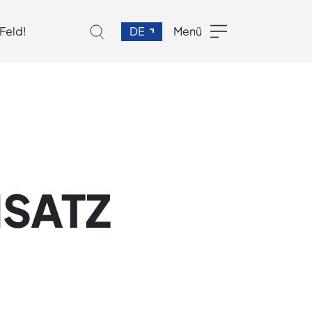
 Feld!
DE
Menü
NSATZ