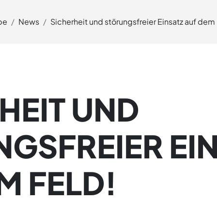
pe
News
Sicherheit und störungsfreier Einsatz auf dem
HEIT UND
GSFREIER EI
M FELD!