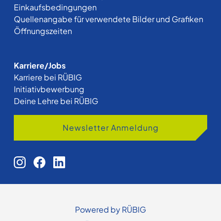
Einkaufsbedingungen
Quellenangabe für verwendete Bilder und Grafiken
Öffnungszeiten
Karriere/Jobs
Karriere bei RÜBIG
Initiativbewerbung
Deine Lehre bei RÜBIG
Newsletter Anmeldung
Powered by RÜBIG