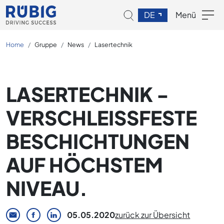
DE
Menü
Home
Gruppe
News
Lasertechnik
LASERTECHNIK -
VERSCHLEISSFESTE B
ESCHICHTUNGEN A
UF HÖCHSTEM N
IVEAU.
05.05.2020
zurück zur Übersicht