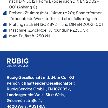
nach DIN 50121 (Form B) oder nach DIN EN 2002-
001 (Anhang C)
Proben-Ø: 4mm (M6) - 14mm (M20); Sonderformen
für hochfeste Werkstoffe sind ebenfalls möglich
Prüfung nach EN ISO 6892-1 und DIN EN 2002-001
Maschine: ZwickRoell AllroundLine Z250 SR
max. Prüfkraft: 250 kN
Rübig Gesellschaft m.b.H. & Co. KG.
Persönlich haftender Gesellschafter:
Rübig Service GmbH, FN 107005k,
Landesgericht Wels, Sitz: Wels,
Griesmühlstraße 4,
4600 Wels, AUSTRIA