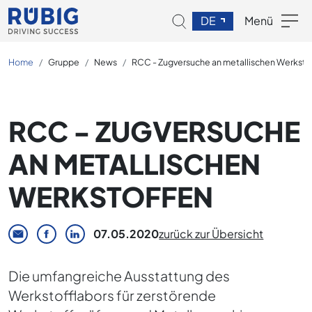
DE
Menü
Home
Gruppe
News
RCC - Zugversuche an metallischen Werksto
RCC - ZUGVERSUCHE
AN METALLISCHEN
WERKSTOFFEN
07.05.2020
zurück zur Übersicht
Die umfangreiche Ausstattung des
Werkstofflabors für zerstörende