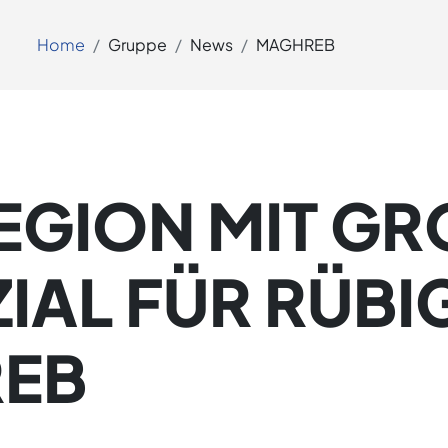
Home
Gruppe
News
MAGHREB
EGION MIT GRO
AL FÜR RÜBIG:
B