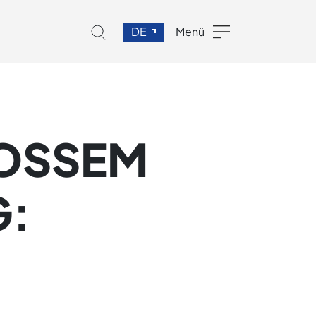
DE
Menü
SSEM P
 M