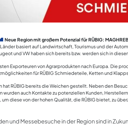
Neue Region mit großem Potenzial für RÜBIG: MAGHRE
änder basiert auf Landwirtschaft, Tourismus und der Autom
ugeot und VW haben sich bereits bzw. werden sich in dies
gsten Exporteuren von Agrarprodukten nach Europa. Die pr
tzmöglichkeiten für RÜBIG Schmiedeteile, Ketten und Klapp
en hat RÜBIG bereits die Weichen gestellt. Neben den Besu
ien wurden auch Kontakte zu potenziellen Kunden, Hersteller
, um diese von der hohen Qualität, die RÜBIG bietet, zu übe
nden und Messebesuche in der Region sind in Zukun